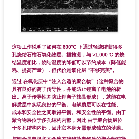
这项工作说明了如何在 600°C 下通过轻烧结获得多
孔烧结石榴石氧化物层。据推测，与 >1,000°C 的烧
结温度相比，烧结温度的降低可以节约成本（降低能
耗、提高产量），但代价是氧化层 “不够完美”。
通过 在氧化层中 “注入合适的聚合物”（这种聚合物
具有良好的离子传导性，并能防止锂离子电池的析
出。离子传导性并防止锂离子枝晶形成），就能在电
解质层中实现良好的平衡。电解质层可以在性能、
成本和安全性之间取得平衡。和安全性的平衡。由于
聚合物层位于多孔结构内部，因此 由于聚合物层位
于多孔结构内部，因此它本身无需形成独立的薄膜。