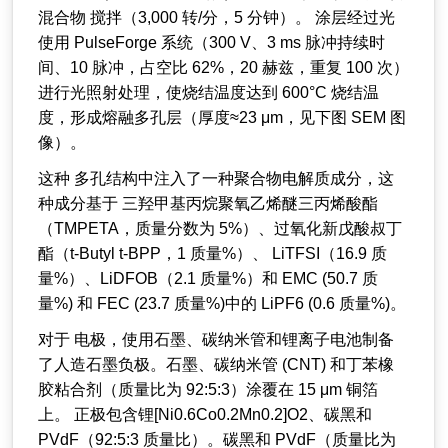
混合物 搅拌（3,000 转/分，5 分钟）。 涂层经过光
使用 PulseForge 系统（300 V、3 ms 脉冲持续时
间、10 脉冲，占空比 62%，20 赫兹，重复 100 次）
进行光照射处理，使烧结温度达到 600°C 烧结温
度，形成熔融多孔层（厚度≈23 μm，见下图 SEM 图
像）。
这种 多孔结构中注入了一种聚合物电解质成分，这
种成分基于 三羟甲基丙烷聚氧乙烯醚三丙烯酸酯
（TMPETA，质量分数为 5%）、过氧化新戊酸叔丁
酯（t-Butyl t-BPP，1 质量%）、 LiTFSI（16.9 质
量%）、LiDFOB（2.1 质量%）和 EMC (50.7 质
量%) 和 FEC (23.7 质量%)中的 LiPF6 (0.6 质量%)。
对于 电极，使用石墨、碳纳米管和锂离子电池制备
了人造石墨负极。石墨、碳纳米管 (CNT) 和丁苯橡
胶粘合剂（质量比为 92:5:3）涂覆在 15 μm 铜箔
上。 正极包含锂[Ni0.6Co0.2Mn0.2]O2、碳黑和
PVdF（92:5:3 质量比）。碳黑和 PVdF（质量比为