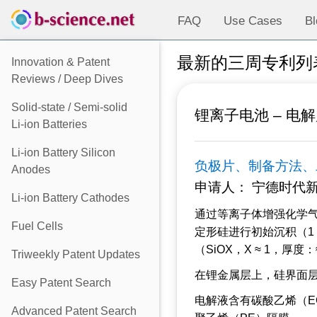
FAQ
Use Cases
Bl
最新的三周专利列表 –
Innovation & Patent
Reviews / Deep Dives
Solid-state / Semi-solid
锂离子电池 – 电解
Li-ion Batteries
Li-ion Battery Silicon
负极片、制备方法、
Anodes
申请人： 宁德时代新能源科
Li-ion Battery Cathodes
通过等离子体增强化学气相
Fuel Cells
定形硅进行初始沉积（1 分钟
（SiOX，X ≈ 1，厚度
Triweekly Patent Updates
在锂金属层上，硅界面
Easy Patent Search
电解液含有碳酸乙烯（EC）
Advanced Patent Search