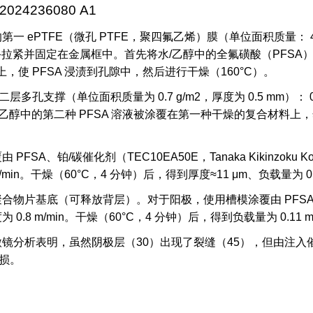
024236080 A1
 ePTFE（微孔 PTFE，聚四氟乙烯）膜（单位面积质量： 4.1 g
 用手拉紧并固定在金属框中。首先将水/乙醇中的全氟磺酸（PFSA
上，使 PFSA 浸渍到孔隙中，然后进行干燥（160°C）。
层多孔支撑（单位面积质量为 0.7 g/m2，厚度为 0.5 mm）： 0.7 
。水/乙醇中的第二种 PFSA 溶液被涂覆在第一种干燥的复合材料上，
FSA、铂/碳催化剂（TEC10EA50E，Tanaka Kikinzok
 m/min。干燥（60°C，4 分钟）后，得到厚度≈11 μm、负载量为 0.4
合物片基底（可释放背层）。对于阳极，使用槽模涂覆由 PFSA、
 0.8 m/min。干燥（60°C，4 分钟）后，得到负载量为 0.11 mg
镜分析表明，虽然阴极层（30）出现了裂缝（45），但由注入催化
无损。