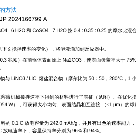
的方法
 2024166799 A
iSO4 - 6 H2O 和 CoSO4 - 7 H2O 按 0.4 : 0.35 : 0.2
，见下文搅拌速率的变化），将溶液滴加到反应器中。
0.3 兆帕）在前驱体表面涂上 Na2CO3，使表面覆盖率大于 75
）。
化物与 LiNO3 / LiCl 熔盐混合物（摩尔比为 50：50，280°C，
液机械搅拌速率下得到的材料进行了表征（见图）。在优化搅拌功率的情
 为 0.054 W），可获得大小均匀、表面结晶相互连接 （<1 μ
。
 0.1 C 放电容量为 242.0 mAh/g，并具有出色的速率能力，与
和 1 C 放电速率下，容量保持率分别为 96% 和 94%。