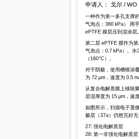
申请人： 戈尔 / WO 2
一种作为第一多孔支撑的第一
气泡点：380 kPa）
ePTFE 膜层压到湿涂层
第二层 ePTFE 膜作为第二
气泡点：0.7 kPa）
（160°C）。
对于阴极，使用槽模涂覆由 P
为 72 μm，速度为 0.5
从复合电解质膜上移除聚
层湿厚度为 15 μm，速度为
如图所示，扫描电子显微
极层（37a）仍然完好
27: 强化电解质层
28: 第一非强化电解质层