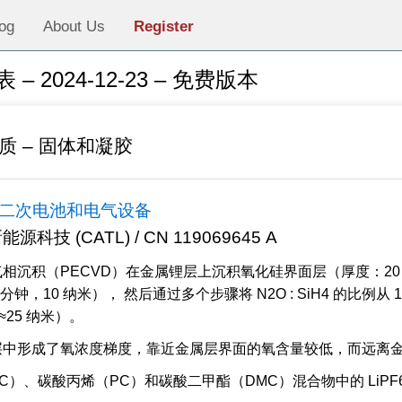
og
About Us
Register
 2024-12-23 – 免费版本
质 – 固体和凝胶
二次电池和电气设备
技 (CATL) / CN 119069645 A
沉积（PECVD）在金属锂层上沉积氧化硅界面层（厚度：20 μm）
，10 纳米）， 然后通过多个步骤将 N2O : SiH4 的比例从 1 
：≈25 纳米）。
层中形成了氧浓度梯度，靠近金属层界面的氧含量较低，而远离
、碳酸丙烯（PC）和碳酸二甲酯（DMC）混合物中的 LiPF6（1 