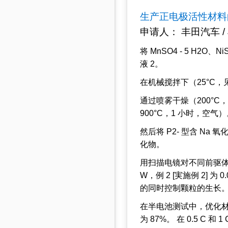
生产正电极活性材料
申请人： 丰田汽车 / JP
将 MnSO4 - 5 H2O、N
液 2。
在机械搅拌下（25°C
通过喷雾干燥（200°C，
900°C，1 小时，空气
然后将 P2- 型含 Na 氧
化物。
用扫描电镜对不同前驱体溶
W，例 2 [実施例 2]
的同时控制颗粒的生长
在半电池测试中，优化材料的
为 87%。 在 0.5 C 