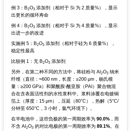
例 3：B
O
添加剂（相对于 Si 为 2 质量%），显示
2
3
出更长的循环寿命
例 4：B
O
添加剂（相对于 Si 为 4 质量%），显示
2
3
出进一步的改进
实施例 5：B
O
添加剂（相对于硅为 6 质量%），
2
3
稳定性最高
比较例 1：无 B
O
添加剂
2
3
另外，在第二种不同的方法中，将硅粉与 Al
O
纳米
2
3
纤维（直径：≈600 nm，长度：≥200 μm，杨氏模
量：≥200 GPa）和聚酰胺-酰亚胺（PAI）聚合物混
合在含表面活性剂的水性浆料中。浆料涂覆在电镀铜
箔上（厚度：15 μm），压延（80°C），热解（5°C/
分钟至 650°C，3 小时，氩气环境下）。
在半电池中，这些负极的第一周期效率为
90.0%
，而
不含 Al
O
的对比电极的第一周期效率为
89.1%
。在
2
3