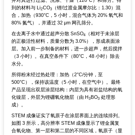
并对其进行过滤、洗涤、干燥（120°C）和筛分。得
到的材料与 Li
CO
（锂/过渡金属摩尔比：1.30）混
2
3
合，加热（930°C，5 小时，混合气体为 20% 氧气和
80% 氮气），并通过 32 μm 网孔筛分。
在去离子水中通过超声分散 SnSO
（相对于未涂层
4
的正极活性材料，质量分数为 3.0%），形成表面涂
层。加入前一步制备的材料，进一步超声，然后搅拌
（3 小时）。在真空条件下（80°C，48 小时）除去
水分。
所得粉末经过热处理：加热（2°C/分钟，至
500°C），保持该温度（5 小时，在空气中）。最终
产品呈现出双层涂层结构：内层为具有岩盐结构的氧
化镍层，外层为锂硼氧化物层（由 H
BO
处理形
3
3
成）。
STEM 成像证实了氧原子在涂层界面上的连续排列。
如图 3 所示，高分辨率 STEM 成像显示了锂金属复
合氧化物、第一层和第二层的不同区域，氧原子（显