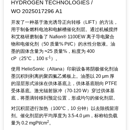
HYDROGEN TECHNOLOGIES /
WO 2025017296 A1
开发了一种基于激光诱导正向转移（LIFT）的方法，
用于制备燃料电池和电解槽催化剂层。通过机械搅拌
和艾格研磨制备了 Nafion® 1100EW 离子导电聚合
物和电催化剂（50 质量% Pt/C）的水性分散液。油
墨的固体含量为 ≈25 质量%，粘度为 400
-1
cP（25°C，100 s
）。
使用 HelioSonic（Altana）印刷设备将阴极催化剂油
墨沉积到剥离的聚四氟乙烯板上。油墨以 20 μm 厚
的湿层形式涂抹在供体基底上，供体基底朝向 PTFE
受体基底。激光辐射脉冲（70-120 W）穿过供体基
底，将墨滴转移到预定位置，形成均匀的催化剂层。
对沉积层进行加热（100°C，10 分钟）以去除残留溶
剂。催化剂层的平均厚度为 3.5-4.0 μm，标称铂负载
2
量为 0.2 mgPt/cm
。