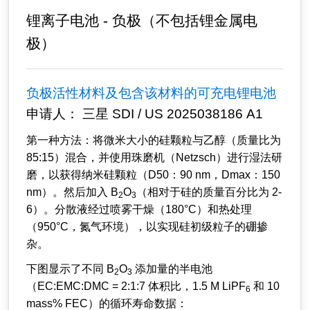
锂离子电池 - 负极（不包括锂金属电
极）
负极活性材料及包含该材料的可充电锂电池
申请人： 三星 SDI / US 2025038186 A1
第一种方法：将微米大小的硅颗粒与乙醇（质量比为
85:15）混合，并使用珠磨机（Netzsch）进行湿法研
磨，以获得纳米硅颗粒（D50：90 nm，Dmax：150
nm）。然后加入 B
O
（相对于硅的质量百分比为 2-
2
3
6）。分散液经过喷雾干燥（180°C）和热处理
（950°C，氮气环境），以实现硅初级粒子的硼掺
杂。
下图显示了不同 B
O
添加量的半电池
2
3
（EC:EMC:DMC = 2:1:7 体积比，1.5 M LiPF
和 10
6
mass% FEC）的循环寿命数据：