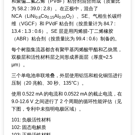
和聚偏二氟乙烯（PVdF）粘合剂混合而成（质量比
为 58.2 : 39.0 : 2.8）。在正极中，混合了
NCA（LiNi
Co
Al
O
）、SE、气相生长碳纤
0.8
0.15
0.05
2
维（VGCF）和 PVdF 粘合剂（按质量计为 84.7 :
13.4 : 1.3 : 0.6）。SE 层是用丙烯腈-丁二烯橡胶
（ABR）粘合剂（按质量比为 99.4 : 0.6）制备的。
每个树脂集流器都含有聚甲基丙烯酸甲酯和乙炔黑，
双极层和活性材料层之间形成界面层（厚度≈2.5
μm）。
三个单电池串联堆叠，外层使用铝箔和粗化铜箔进行
压制（20 兆帕、30 秒、135°C）。
使用 0.522 mA 的电流和 0.0522 mA 的截止电流，在
9.0-12.6 V 之间进行了 2 个周期的循环性能评估（见
下图，专利中未指明电极区域）。
101: 负极活性材料
102: 固态电解质
103: 正极活性材料