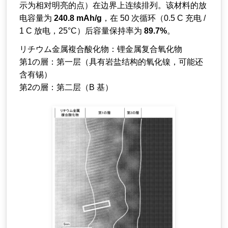
示为相对明亮的点）在边界上连续排列。该材料的放
电容量为
240.8 mAh/g
，在 50 次循环（0.5 C 充电 /
1 C 放电，25°C）后容量保持率为
89.7%
。
リチウム金属複合酸化物：锂金属复合氧化物
第1の層：第一层（具有岩盐结构的氧化镍，可能还
含有锡）
第2の層：第二层（B 基）