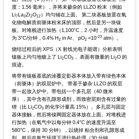
度：1.56 毫米），并将未掺杂的 LLZO 粉末（例如
Li
La
Zr
O
）均匀铺在上面。 第二块基板放置在氧
7
3
2
12
化物电解质前驱体粉末床的顶部，然后是另一块镍
板。对堆栈进行加热（1,100°C，2 小时，升温速度
-23
为 3°C/分钟，0.4% H
in Ar、 pO
<10
atm）。
2
2
烧结过程后的 XPS（X 射线光电子能谱）分析表明
镍板上均匀地镀上了 Li
CO
， 表面有微量的 Li
O 的
2
3
2
痕迹。
将带有镍板基底的涂覆定影器本体放入带有绿色本体
（前驱体）的双层炉中。 带基于掺杂 LLZO 的双层
带一起放入炉中。带包括一个多孔层（40 微米
厚），其中含有孔隙形成剂，而致密层则含有过量的
锂（比 Li
CO
的化学计量高 15%）。多孔层与固定
2
3
器体接触，然后将镍网固定器体放在上面。对堆栈进
行加热（在氧气中以每分钟 0.4°C 的速度升温至
580°C，保持 30 分钟），以烧掉 粘合剂和孔隙形成
剂，然后在氩气环境下进行热处理（30 分钟，