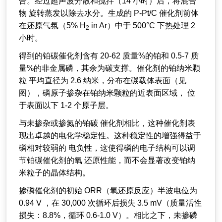
合。经过超声波分散和搅拌（14 小时）后，将混合
物 旋转蒸发以除去水分。生成的 P-Pt/C 催化剂前体
在还原气氛（5% H
in Ar）中于 500°C 下热处理 2
2
小时。
得到的铂碳催化剂含有 20-62 质量%的铂和 0.5-7 质
量%的非金属磷，其余为碳支撑。催化剂的铂纳米颗
粒 平均直径为 2.6 纳米，分布在碳载体表面（见
图），磷原子掺杂在铂纳米颗粒的近表面区域， 位
于表面以下 1-2 个原子层。
与未掺杂或掺氮的铂碳 催化剂相比，这种催化剂表
现出卓越的电化学稳定性。这种稳定性的增强得益于
磷相对较弱的 电负性，这使得磷的电子结构可以调
节铂碳催化剂的氧 还原性能，而不会显著改变铂纳
米粒子的晶体结构。
掺磷催化剂的初始 ORR（氧还原反应）半波电位为
0.94 V ，在 30,000 次循环后损失 3.5 mV（质量活性
损失：8.8%，循环 0.6-1.0 V）。相比之下，未掺磷