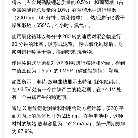
粉末（占金属磷酸锂总质量的 0.5%） 和葡萄糖（占
金属磷酸锂总质量的 10%）在蒸馏水中进行球磨
（200 tpm，60 分钟，氧化锆球），然后进行喷雾干
燥和煅烧（650°C，4 小时，氮气）。
使用氧化锆球以每分钟 200 转的速度对混合物进行
60 分钟的球磨，以形成泥浆。 除去氧化锆球后，对
浆料进行喷雾干燥，得到粉末 混合物。
使用喷射式研磨机对这些颗粒进行粉碎和分级，得到
中值直径为 1.5 μm 的 LMFP（磷酸锰铁锂） 颗粒。
如图所示，电荷-放电曲线显示出特征性的稳定期，
在 ≈3.5V 处有一个由铁产生的稳定期，在 ≈4.1V 处
有一个由锰产生的稳定期。
通过 X 射线衍射测量和利用舍勒方程计算，(020) 平
面方向上的晶体尺寸为 215 nm。在半电池中，这种
材料的初始 放电容量为 152.2 mAh/g，第一周期效率
为 97.9%。